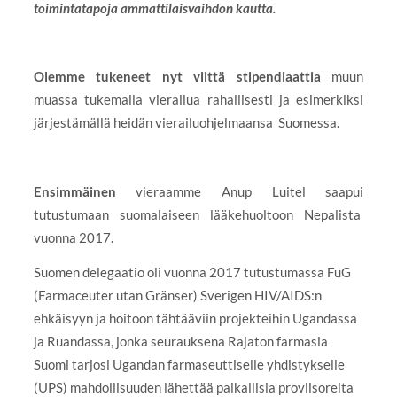
toimintatapoja ammattilaisvaihdon kautta.
Olemme tukeneet nyt viittä stipendiaattia
muun
muassa tukemalla vierailua rahallisesti ja esimerkiksi
järjestämällä heidän vierailuohjelmaansa Suomessa.
Ensimmäinen
vieraamme Anup Luitel saapui
tutustumaan suomalaiseen lääkehuoltoon Nepalista
vuonna 2017.
Suomen delegaatio oli vuonna 2017 tutustumassa FuG
(Farmaceuter utan Gränser) Sverigen HIV/AIDS:n
ehkäisyyn ja hoitoon tähtääviin projekteihin Ugandassa
ja Ruandassa, jonka seurauksena Rajaton farmasia
Suomi tarjosi Ugandan farmaseuttiselle yhdistykselle
(UPS) mahdollisuuden lähettää paikallisia proviisoreita