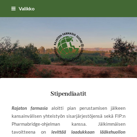
Siirry
Valikko
sivun
sisältöön
RAJATON SUOMI RY
Stipendiaatit
Rajaton farmasia
aloitti pian perustamisen jälkeen
kansainvälisen yhteistyön sisarjärjestöjensä sekä FIP:n
Pharmabridge-ohjelman kanssa. Jälkimmäisen
tavoitteena on
levittää laadukkaan lääkehuollon