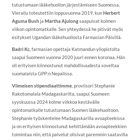
tutustumaan lääkehuollon järjestämiseen Suomessa
.
Vierailu toteutettiin loppuvuonna 2019, kun
Herbert
Aguma Bush
ja
Martha Ajulong
saapuivat kolmen
viikon opintomatkalle. Sen yhteydessä he pitivät myös
esitykset Ugandan lääkehuollosta Farmasian Päivillä.
Badri Kc
, farmasian opettaja Katmandun yliopistolta
saapui Suomeen vuonna 2020 juuri ennen koronaa. Hän
oli erityisen kiinnostunut mahdollisuudesta soveltaa
suomalaista GPP:n Nepalissa.
Viimeisen stipendiaattimme
, proviisori Stephanie
Rakotomalala Madagaskarilta, saapui Suomeen
syyskuussa 2024 kolme viikkoa kestävälle
opintomatkalle tutustumaan Suomen lääkehuoltoon.
Stephanie työskentelee Madagaskarilla avoapteekissa
ja on erityisen kiinnostunut kehittämään avoapteekkien
toimintaa niin, että palvelut olisivat paremmin saatavilla