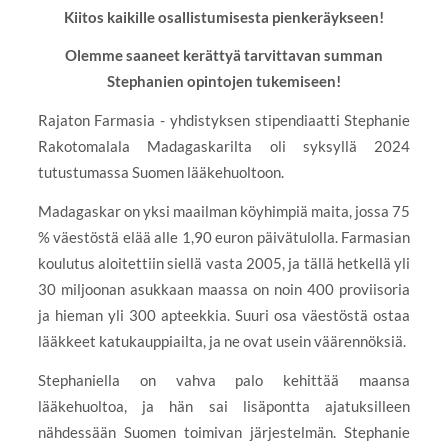
Kiitos kaikille osallistumisesta pienkeräykseen!
Olemme saaneet kerättyä tarvittavan summan
Stephanien opintojen tukemiseen!
Rajaton Farmasia - yhdistyksen stipendiaatti Stephanie
Rakotomalala Madagaskarilta oli syksyllä 2024
tutustumassa Suomen lääkehuoltoon.
Madagaskar on yksi maailman köyhimpiä maita, jossa 75
% väestöstä elää alle 1,90 euron päivätulolla. Farmasian
koulutus aloitettiin siellä vasta 2005, ja tällä hetkellä yli
30 miljoonan asukkaan maassa on noin 400 proviisoria
ja hieman yli 300 apteekkia. Suuri osa väestöstä ostaa
lääkkeet katukauppiailta, ja ne ovat usein väärennöksiä.
Stephaniella on vahva palo kehittää maansa
lääkehuoltoa, ja hän sai lisäpontta ajatuksilleen
nähdessään Suomen toimivan järjestelmän. Stephanie