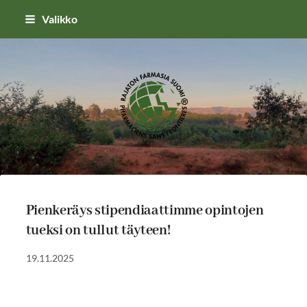
Siirry
Valikko
sivun
sisältöön
RAJATON SUOMI RY
Pienkeräys stipendiaattimme opintojen
tueksi on tullut täyteen!
19.11.2025