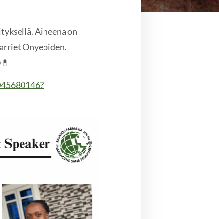
ityksellä. Aiheena on
Harriet Onyebiden.
💊
7045680146?