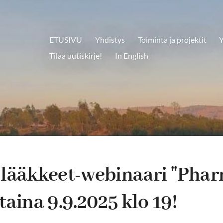
ETUSIVU
Yhdistys
Toiminta ja projektit
Y
Tilaa uutiskirje!
In English
lääkkeet-webinaari ''Phar
staina 9.9.2025 klo 19!