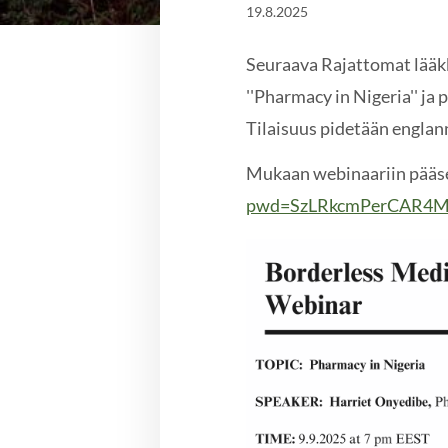
19.8.2025
Seuraava Rajattomat lääkk
''Pharmacy in Nigeria'' j
Tilaisuus pidetään englann
Mukaan webinaariin pääsee
pwd=SzLRkcmPerCAR4M