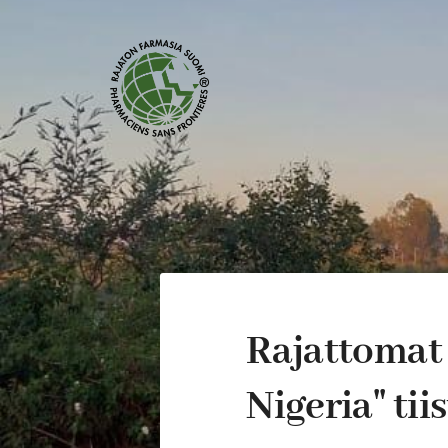
Siirry
sivun
sisältöön
RAJATON SUOMI RY
Rajattomat 
Nigeria'' tii