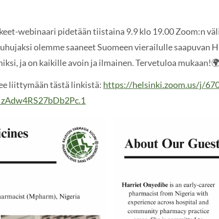
eet-webinaari pidetään tiistaina 9.9 klo 19.00 Zoom:n väl
a puhujaksi olemme saaneet Suomeen vierailulle saapuvan 
iksi, ja on kaikille avoin ja ilmainen. Tervetuloa mukaan!
 liittymään tästä linkistä:
https://helsinki.zoom.us/j/6
zAdw4RS27bDb2Pc.1