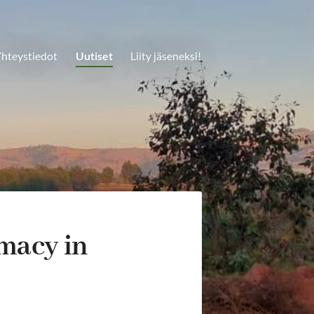
hteystiedot
Uutiset
Liity jäseneksi!
macy in