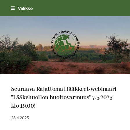
Siirry
Valikko
sivun
sisältöön
RAJATON SUOMI RY
Seuraava Rajattomat lääkkeet-webinaari
''Lääkehuollon huoltovarmuus'' 7.5.2025
klo 19.00!
28.4.2025