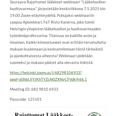
Seuraava Rajattomat lääkkeet-webinaari ''Lääkehuollon
huoltovarmuus'' järjestetään keskiviikkona 7.5.2025 klo
19.00 Zoom-etäyhteydellä. Puhujaksi webinaariin
saapuu Apteekkari, FaT Risto Kanerva, joka toimii
Helsingin yliopiston lääkehuollon ja huoltovarmuuden
työelämäprofessorina. Tilaisuus on kaikille avoin ja
ilmainen. Kaikki kiinnostuneet ovat erittäin tervetulleita
mukaan kuulemaan ja keskustelemaan tästä tärkeästä
ja ajankohtaisesta aiheesta! Webinaari pidetään
suomeksi ja mukaan pääset alla olevasta linkistä:
https://helsinki.zoom.us/j/68298106933?
pwd=a0hbtJIYJKhTYZcN0ZXNvCFVdk9ntk.1
Meeting ID: 682 9810 6933
Passcode: 125101